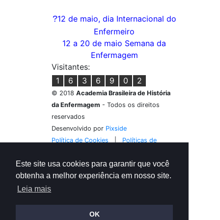
?
12 de maio, dia Internacional do
Enfermeiro
12 a 20 de maio Semana da
Enfermagem
Visitantes:
1
6
3
6
9
0
2
© 2018
Academia Brasileira de História
da Enfermagem
- Todos os direitos
reservados
Desenvolvido por
Pixside
Política de Cookies
|
Políticas de
Privacidade
Este site usa cookies para garantir que você
obtenha a melhor experiência em nosso site.
Leia mais
OK